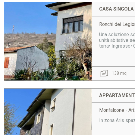
CASA SINGOLA 
Ronchi dei Legio
Una soluzione sem
unità abitative s
terra• Ingresso•
138 mq
APPARTAMENTO
Monfalcone - Ari
In zona Aris spaz