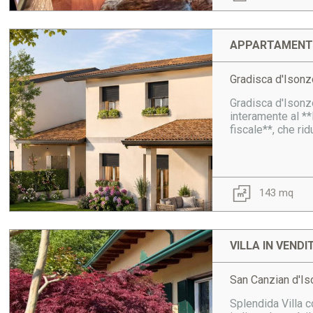
APPARTAMENTO
Gradisca d'Isonz
Gradisca d'Isonz
interamente al *
fiscale**, che ri
143 mq
VILLA IN VENDI
San Canzian d'I
Splendida Villa 