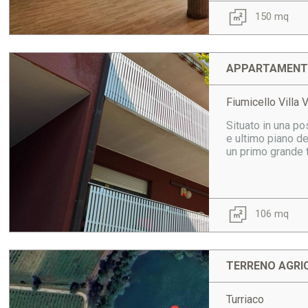
150 mq
APPARTAMENTO
Fiumicello Villa 
Situato in una po
e ultimo piano de
un primo grande te
106 mq
TERRENO AGRIC
Turriaco