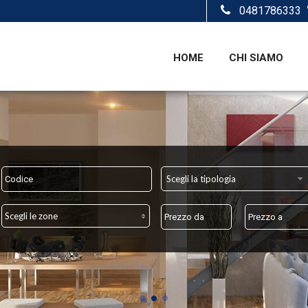
0481786333
HOME
CHI SIAMO
Scegli la tipologia
Scegli le zone