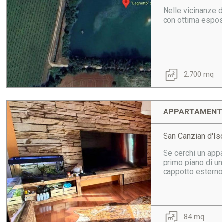
Nelle vicinanze d
con ottima espos
2.700 mq
APPARTAMENTO
San Canzian d'Is
Se cerchi un appa
primo piano di u
cappotto esterno 
84 mq