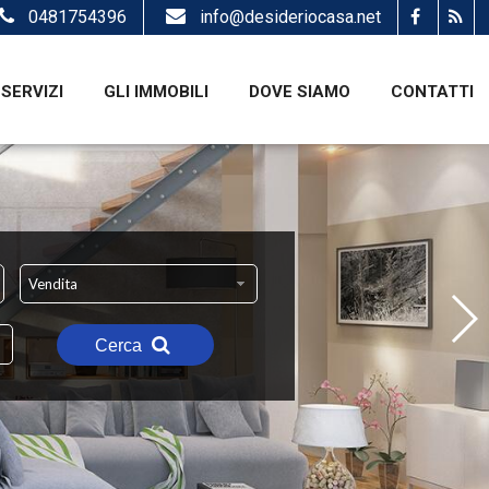
0481754396
info@desideriocasa.net
SERVIZI
GLI IMMOBILI
DOVE SIAMO
CONTATTI
Vendita
Cerca