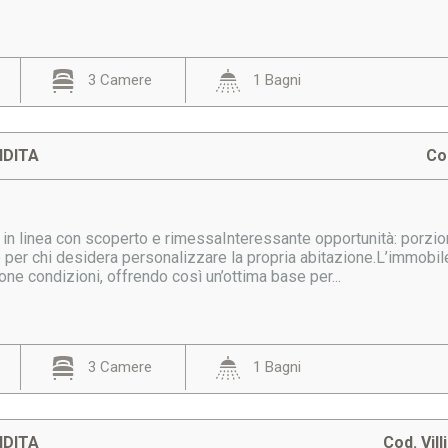
3 Camere
1 Bagni
NDITA
Co
in linea con scoperto e rimessaInteressante opportunità: porzione
 per chi desidera personalizzare la propria abitazione.L’immobile
uone condizioni, offrendo così un’ottima base per...
3 Camere
1 Bagni
NDITA
Cod. Vill