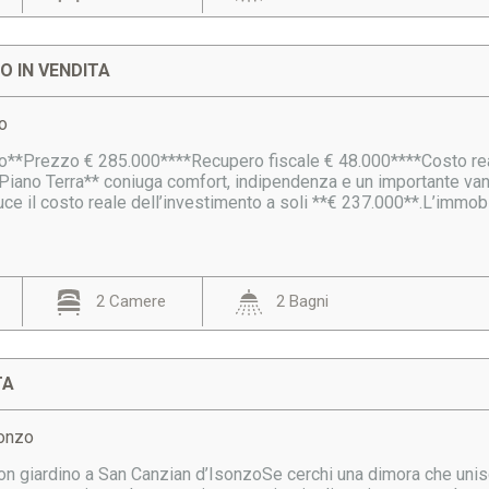
 IN VENDITA
o
o**Prezzo € 285.000****Recupero fiscale € 48.000****Costo reale
*Piano Terra** coniuga comfort, indipendenza e un importante van
duce il costo reale dell’investimento a soli **€ 237.000**.L’immobil
2 Camere
2 Bagni
TA
sonzo
con giardino a San Canzian d’IsonzoSe cerchi una dimora che unis