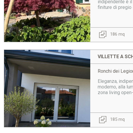
indipendente è il
finiture di pregio
186 mq
VILLETTE A SCH
Ronchi dei Legio
Eleganza, indipen
moderno, alla lum
zona living open-
185 mq