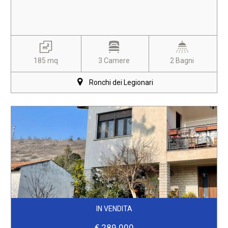
185 mq
3 Camere
2 Bagni
Ronchi dei Legionari
IN VENDITA
€ 289.000