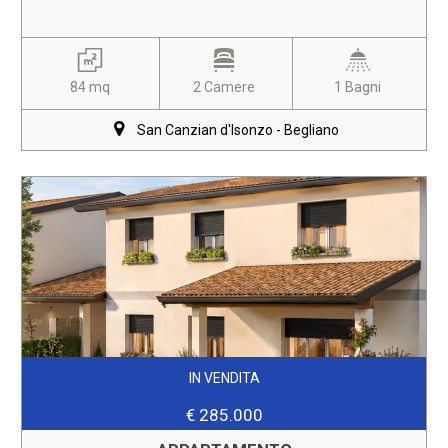
84 mq
2 Camere
1 Bagni
San Canzian d'Isonzo - Begliano
IN VENDITA
€ 285.000