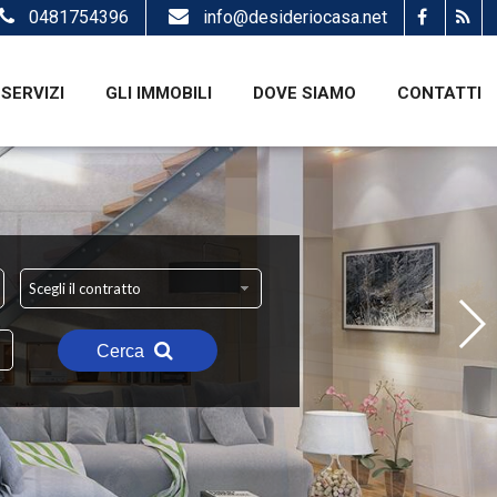
0481754396
info@desideriocasa.net
SERVIZI
GLI IMMOBILI
DOVE SIAMO
CONTATTI
Scegli il contratto
Cerca