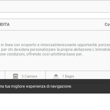
NDITA
Co
in linea con scoperto e rimessaInteressante opportunità: porzione
 per chi desidera personalizzare la propria abitazione.L’immobile
uone condizioni, offrendo così un’ottima base per...
3 Camere
1 Bagni
una tua migliore esperienza di navigazione.
ONTATTI