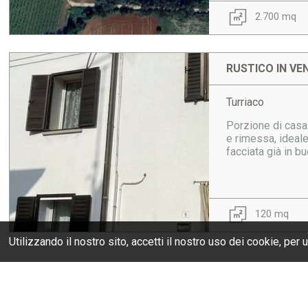
2.700 mq
RUSTICO IN VE
Turriaco
Porzione di casa 
e rimessa, ideale
facciata già in b
120 mq
Utilizzando il nostro sito, accetti il nostro uso dei
cookie
, per 
HOME
CHI SIAMO
SERVIZI
GLI IMMOBILI
DOVE SIAMO
C