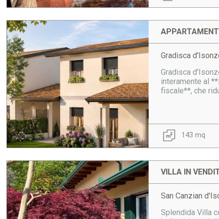
APPARTAMENTO
Gradisca d'Isonz
Gradisca d'Isonz
interamente al *
fiscale**, che ri
143 mq
VILLA IN VENDI
San Canzian d'I
Splendida Villa 