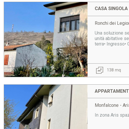
CASA SINGOLA 
Ronchi dei Legio
Una soluzione sem
unità abitative s
terra• Ingresso•
138 mq
APPARTAMENTO
Monfalcone - Ari
In zona Aris spaz