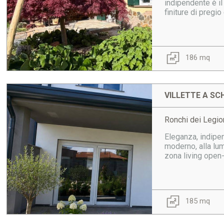
indipendente è il
finiture di pregio
186 mq
VILLETTE A SCH
Ronchi dei Legio
Eleganza, indipen
moderno, alla lum
zona living open-
185 mq