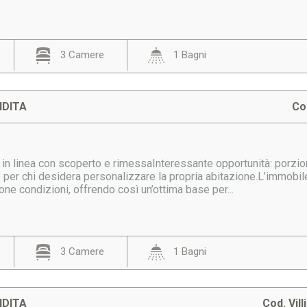
3 Camere
1 Bagni
NDITA
Co
in linea con scoperto e rimessaInteressante opportunità: porzione
 per chi desidera personalizzare la propria abitazione.L’immobile
uone condizioni, offrendo così un’ottima base per...
3 Camere
1 Bagni
NDITA
Cod. Vill