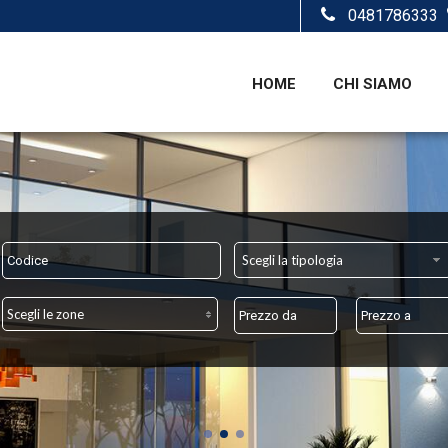
0481786333
HOME
CHI SIAMO
Scegli la tipologia
Scegli le zone