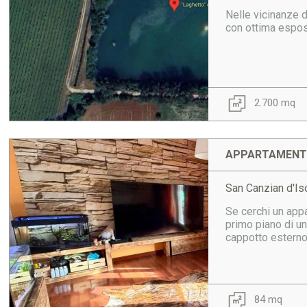
Nelle vicinanze d
con ottima espos
2.700 mq
APPARTAMENTO
San Canzian d'Is
Se cerchi un appa
primo piano di u
cappotto esterno 
84 mq