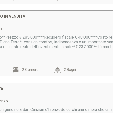
 IN VENDITA
o
o**Prezzo € 285.000****Recupero fiscale € 48.000****Costo reale
*Piano Terra** coniuga comfort, indipendenza e un importante van
duce il costo reale dell’investimento a soli **€ 237.000**.L’immobil
2 Camere
2 Bagni
TA
sonzo
con giardino a San Canzian d’IsonzoSe cerchi una dimora che unis