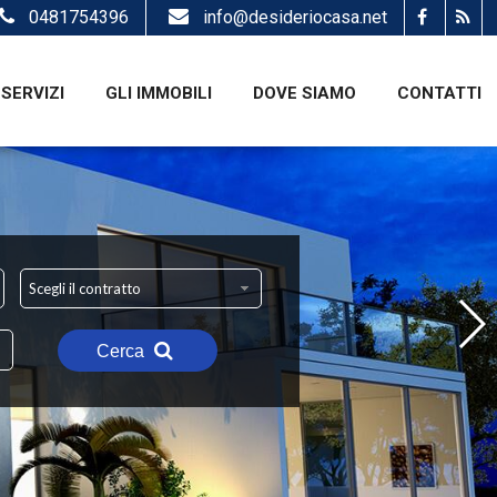
0481754396
info@desideriocasa.net
SERVIZI
GLI IMMOBILI
DOVE SIAMO
CONTATTI
Scegli il contratto
Cerca