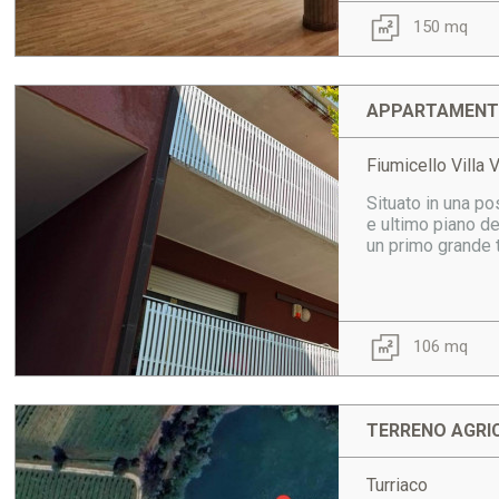
150 mq
APPARTAMENTO
Fiumicello Villa 
Situato in una po
e ultimo piano de
un primo grande te
106 mq
TERRENO AGRIC
Turriaco