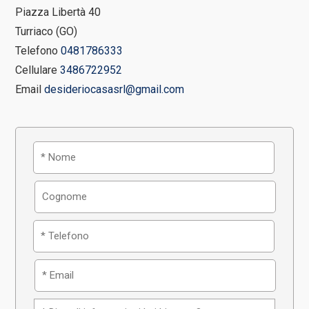
Piazza Libertà 40
Turriaco (GO)
Telefono
0481786333
Cellulare
3486722952
Email
desideriocasasrl@gmail.com