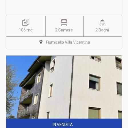
106 mq
2 Camere
2 Bagni
Fiumicello Villa Vicentina
IN VENDITA