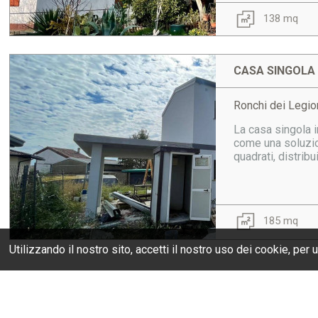
138 mq
CASA SINGOLA 
Ronchi dei Legio
La casa singola i
come una soluzio
quadrati, distribu
185 mq
Utilizzando il nostro sito, accetti il nostro uso dei
cookie
, per 
HOME
CHI SIAMO
SERVIZI
GLI IMMOBILI
DOVE SIAMO
C