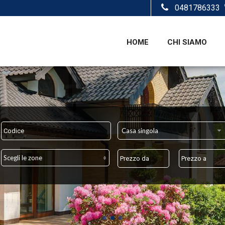
0481786333
HOME
CHI SIAMO
Casa singola
Scegli le zone