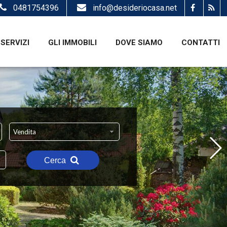
0481754396
info@desideriocasa.net
SERVIZI
GLI IMMOBILI
DOVE SIAMO
CONTATTI
Vendita
Cerca