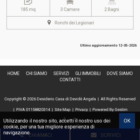
185 mq
3 Camere
2 Bagni
Ronchi dei Legionari
Ultimo aggiornamento 12-05-2026
HOME
CHI SIAMO
SERVIZI
GLI IMMOBILI
DOVE SIAMO
CONTATTI
Copyright © 2026 Desiderio Casa di Devidè Angela | All Rights Reserved
|
P.IVA 01158820314
|
Site Map
|
Privacy
| Powered By
Gestim
Utilizzando il nostro sito, accetti il nostro uso dei
OK
cookie
, per una tua migliore esperienza di
navigazione.
CHIAMACI
SCRIVICI