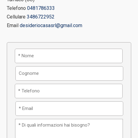
Telefono
0481786333
Cellulare
3486722952
Email
desideriocasasrl@gmail.com