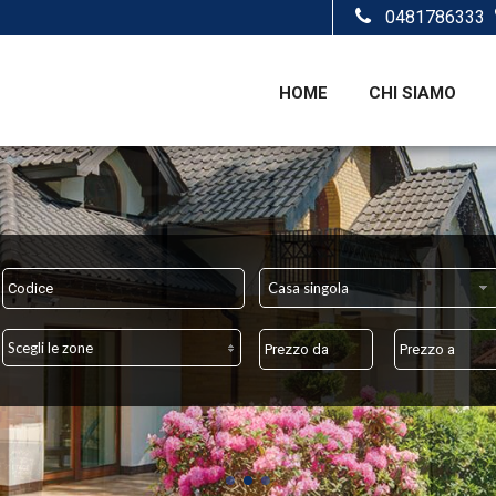
0481786333
HOME
CHI SIAMO
Casa singola
Scegli le zone