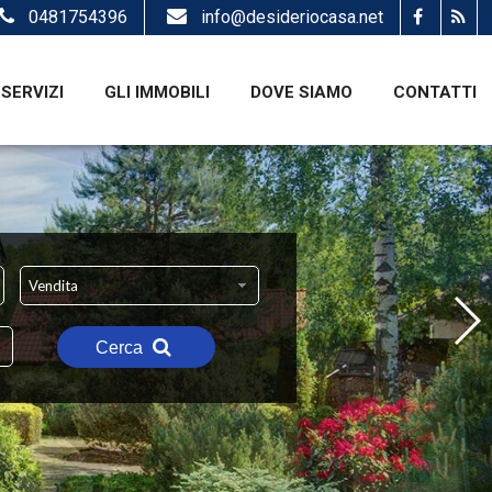
0481754396
info@desideriocasa.net
SERVIZI
GLI IMMOBILI
DOVE SIAMO
CONTATTI
Vendita
Cerca